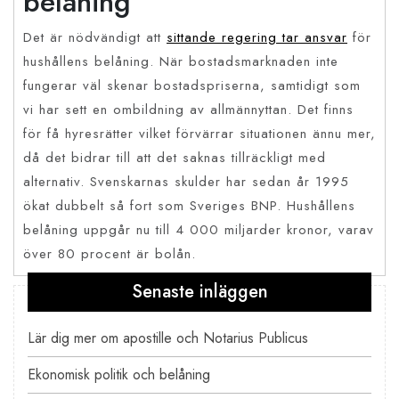
belåning
Det är nödvändigt att
sittande regering tar ansvar
för
hushållens belåning. När bostadsmarknaden inte
fungerar väl skenar bostadspriserna, samtidigt som
vi har sett en ombildning av allmännyttan. Det finns
för få hyresrätter vilket förvärrar situationen ännu mer,
då det bidrar till att det saknas tillräckligt med
alternativ. Svenskarnas skulder har sedan år 1995
ökat dubbelt så fort som Sveriges BNP. Hushållens
belåning uppgår nu till 4 000 miljarder kronor, varav
över 80 procent är bolån.
Senaste inläggen
Inläggsnavigering
Lär dig mer om apostille och Notarius Publicus
Ekonomisk politik och belåning