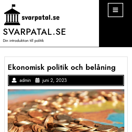
Skip
Ope
Men
to
content
SVARPATAL.SE
Din introduktion till politik
Ekonomisk politik och belåning
admin
juni 2, 2023